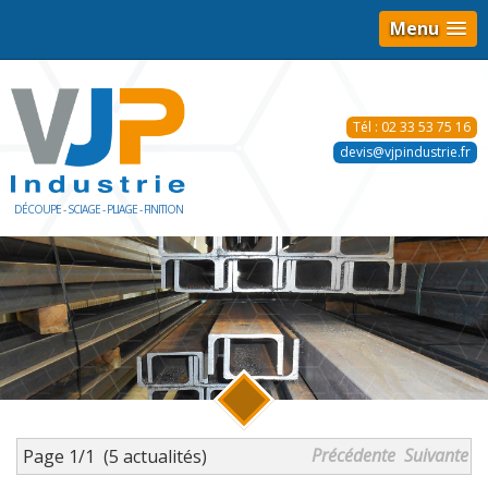
Menu
Tél : 02 33 53 75 16
devis@vjpindustrie.fr
DÉCOUPE - SCIAGE - PLIAGE - FINITION
Précédente
Suivante
Page 1/1
(5 actualités)