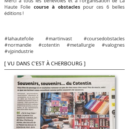
Merci à tous les bénévoles et à l'organisation de La
Haute Folie
course à obstacles
pour ces 6 belles
éditions !
#lahautefolie #martinvast #coursedobstacles
#normandie #cotentin #metallurgie #valognes
#vjpindustrie
[ VU DANS C'EST À CHERBOURG ]